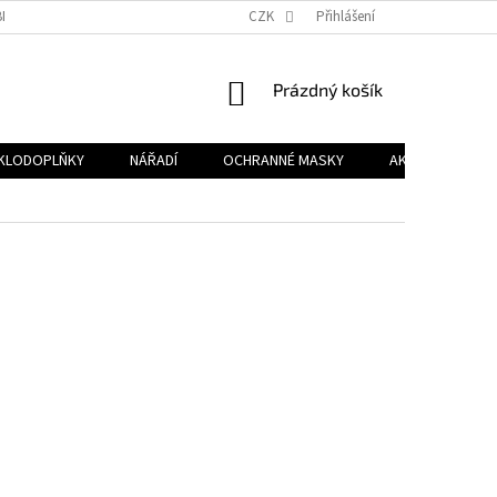
NÍCH ÚDAJŮ
NOVINKY
CZK
Přihlášení
NÁKUPNÍ
Prázdný košík
KOŠÍK
KLODOPLŇKY
NÁŘADÍ
OCHRANNÉ MASKY
AKCE %
D