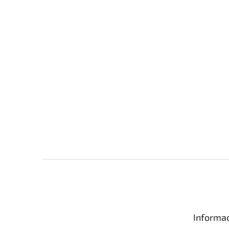
Z
á
p
a
t
Informac
í