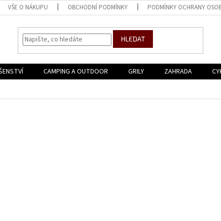
VŠE O NÁKUPU
OBCHODNÍ PODMÍNKY
PODMÍNKY OCHRANY OSOB
HLEDAT
ŠENSTVÍ
CAMPING A OUTDOOR
GRILY
ZAHRADA
CY