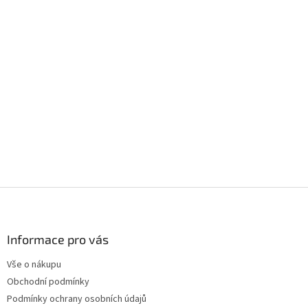
Z
á
p
a
Informace pro vás
t
Vše o nákupu
í
Obchodní podmínky
Podmínky ochrany osobních údajů