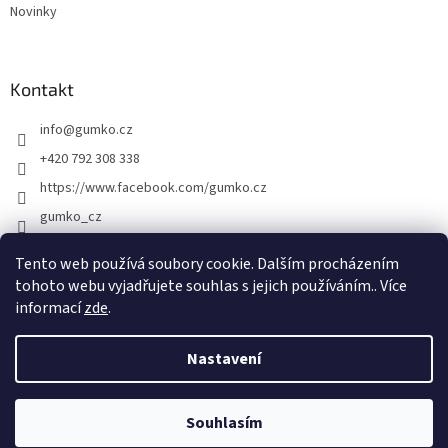
Novinky
Kontakt
info
@
gumko.cz
+420 792 308 338
https://www.facebook.com/gumko.cz
gumko_cz
Tento web používá soubory cookie. Dalším procházením
tohoto webu vyjadřujete souhlas s jejich používáním.. Více
Vytvořil Shoptet
informací
zde
.
Copyright 2026
Gumko.cz
. Všechna práva vyhrazena.
Upravit
Nastavení
nastavení cookies
Souhlasím
Odstoupit od smlouvy