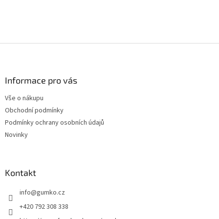
Z
á
p
a
Informace pro vás
t
Vše o nákupu
í
Obchodní podmínky
Podmínky ochrany osobních údajů
Novinky
Kontakt
info
@
gumko.cz
+420 792 308 338