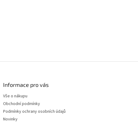
Z
á
p
a
Informace pro vás
t
Vše o nákupu
í
Obchodní podmínky
Podmínky ochrany osobních údajů
Novinky