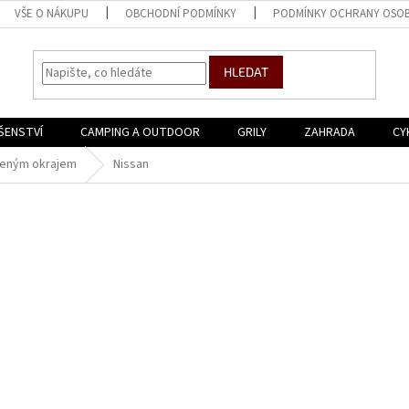
VŠE O NÁKUPU
OBCHODNÍ PODMÍNKY
PODMÍNKY OCHRANY OSOB
HLEDAT
ŠENSTVÍ
CAMPING A OUTDOOR
GRILY
ZAHRADA
CY
eným okrajem
Nissan