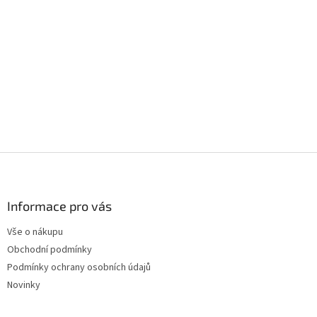
Z
á
p
a
Informace pro vás
t
Vše o nákupu
í
Obchodní podmínky
Podmínky ochrany osobních údajů
Novinky