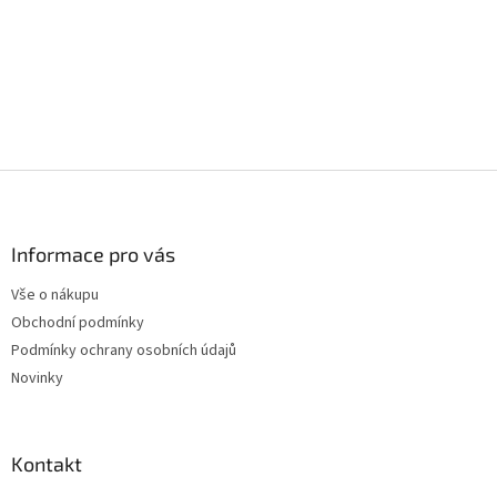
Z
á
p
a
Informace pro vás
t
Vše o nákupu
í
Obchodní podmínky
Podmínky ochrany osobních údajů
Novinky
Kontakt