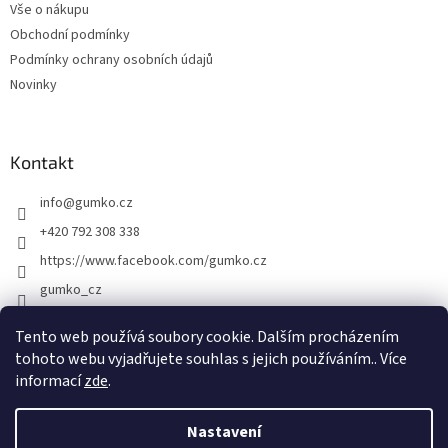
Vše o nákupu
í
Obchodní podmínky
Podmínky ochrany osobních údajů
Novinky
Kontakt
info
@
gumko.cz
+420 792 308 338
https://www.facebook.com/gumko.cz
gumko_cz
Tento web používá soubory cookie. Dalším procházením
tohoto webu vyjadřujete souhlas s jejich používáním.. Více
Vytvořil Shoptet
informací
zde
.
Copyright 2026
Gumko.cz
. Všechna práva vyhrazena.
Upravit
Nastavení
nastavení cookies