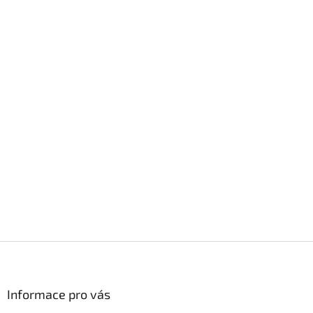
Z
á
p
a
Informace pro vás
t