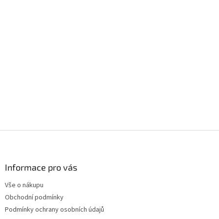
Z
á
p
a
Informace pro vás
t
Vše o nákupu
í
Obchodní podmínky
Podmínky ochrany osobních údajů