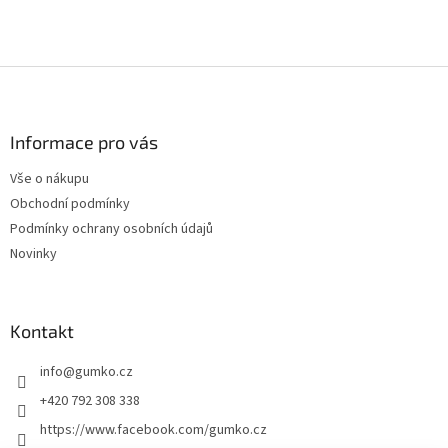
Z
á
p
a
Informace pro vás
t
Vše o nákupu
í
Obchodní podmínky
Podmínky ochrany osobních údajů
Novinky
Kontakt
info
@
gumko.cz
+420 792 308 338
https://www.facebook.com/gumko.cz