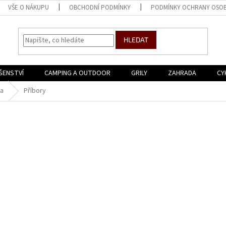
VŠE O NÁKUPU
OBCHODNÍ PODMÍNKY
PODMÍNKY OCHRANY OSOB
HLEDAT
ŠENSTVÍ
CAMPING A OUTDOOR
GRILY
ZAHRADA
CY
a
Příbory