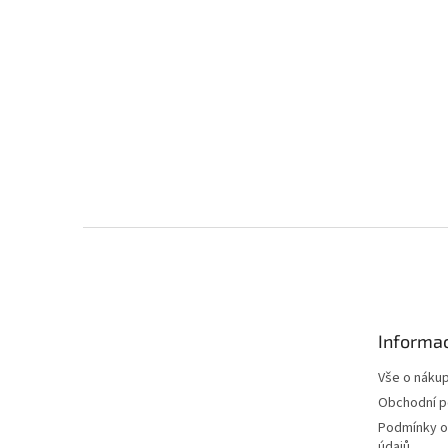
Z
á
p
a
t
Informac
í
Vše o náku
Obchodní 
Podmínky o
údajů