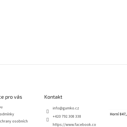
e pro vás
Kontakt
pu
info
@
gumko.cz
Horní 847,
podmínky
+420 792 308 338
chrany osobních
https://www.facebook.co