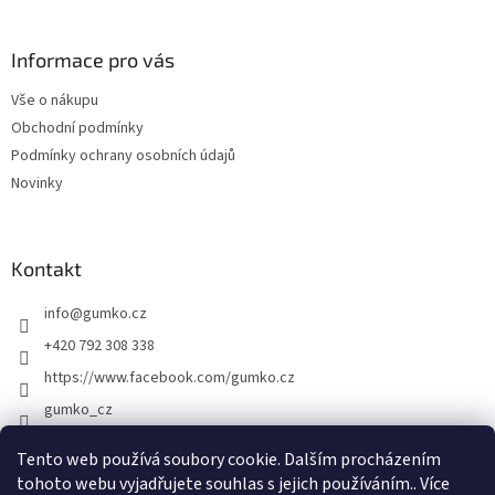
á
p
a
Informace pro vás
t
Vše o nákupu
í
Obchodní podmínky
Podmínky ochrany osobních údajů
Novinky
Kontakt
info
@
gumko.cz
+420 792 308 338
https://www.facebook.com/gumko.cz
gumko_cz
Tento web používá soubory cookie. Dalším procházením
tohoto webu vyjadřujete souhlas s jejich používáním.. Více
Vytvořil Shoptet