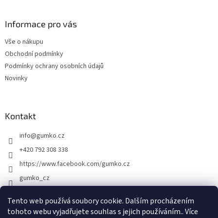
á
p
a
Informace pro vás
t
Vše o nákupu
í
Obchodní podmínky
Podmínky ochrany osobních údajů
Novinky
Kontakt
info
@
gumko.cz
+420 792 308 338
https://www.facebook.com/gumko.cz
gumko_cz
Tento web používá soubory cookie. Dalším procházením
tohoto webu vyjadřujete souhlas s jejich používáním.. Více
Vytvořil Shoptet