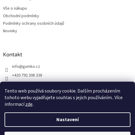
t
Vše o nákupu
í
Obchodní podmínky
Podmínky ochrany osobních údajů
Novinky
Kontakt
info
@
gumko.cz
+420 792 308 338
https://www.facebook.com/gumko.cz
Tento web používá soubory cookie. Dalším procházením
gumko_cz
tohoto webu vyjadřujete souhlas s jejich používáním.. Více
informací
zde
.
Vytvořil Shoptet
Nastavení
Copyright 2026
Gumko.cz
. Všechna práva vyhrazena.
Upravit