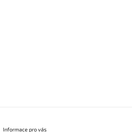
Z
á
p
a
Informace pro vás