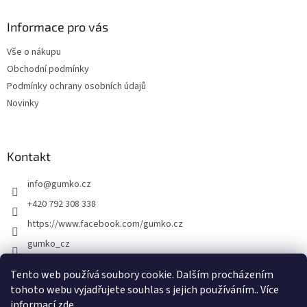
p
a
Informace pro vás
t
Vše o nákupu
í
Obchodní podmínky
Podmínky ochrany osobních údajů
Novinky
Kontakt
info
@
gumko.cz
+420 792 308 338
https://www.facebook.com/gumko.cz
gumko_cz
Tento web používá soubory cookie. Dalším procházením
tohoto webu vyjadřujete souhlas s jejich používáním.. Více
Vytvořil Shoptet
informací
zde
.