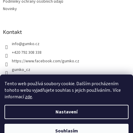
Podmínky ochrany osobních údajů
Novinky
Kontakt
info
@
gumko.cz
+420 792 308 338
https://www.facebook.com/gumko.cz
gumko_cz
Tento web používá soubory cookie. Dalším procházením
tohoto webu vyjadřujete souhlas s jejich používáním.. Více
Vytvořil Shoptet
informací
zde
.
Copyright 2026
Gumko.cz
. Všechna práva vyhrazena.
Upravit
Nastavení
nastavení cookies
Souhlasím