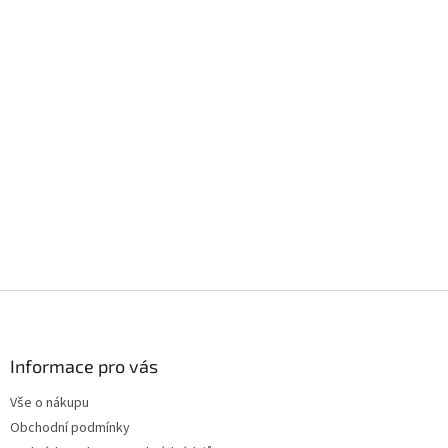
Z
á
p
a
Informace pro vás
t
Vše o nákupu
í
Obchodní podmínky