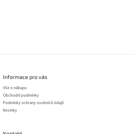
Z
á
p
a
Informace pro vás
t
Vše o nákupu
í
Obchodní podmínky
Podmínky ochrany osobních údajů
Novinky
Kontakt