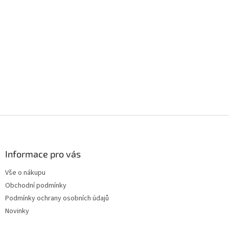
Z
á
p
a
Informace pro vás
t
Vše o nákupu
í
Obchodní podmínky
Podmínky ochrany osobních údajů
Novinky