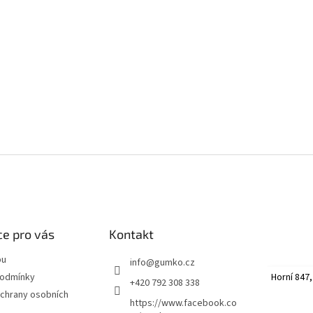
e pro vás
Kontakt
pu
info
@
gumko.cz
Horní 847,
podmínky
+420 792 308 338
chrany osobních
https://www.facebook.co