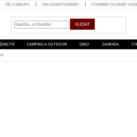
VŠE O NÁKUPU
OBCHODNÍ PODMÍNKY
PODMÍNKY OCHRANY OSOB
HLEDAT
ŠENSTVÍ
CAMPING A OUTDOOR
GRILY
ZAHRADA
CY
ní