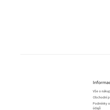
Z
á
p
a
t
Informac
í
Vše o náku
Obchodní 
Podmínky o
údajů