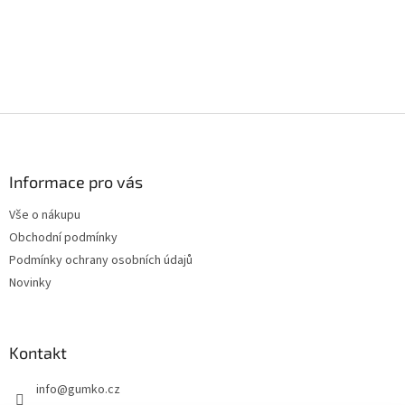
Z
á
p
a
Informace pro vás
t
Vše o nákupu
í
Obchodní podmínky
Podmínky ochrany osobních údajů
Novinky
Kontakt
info
@
gumko.cz