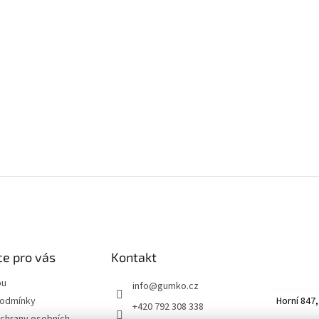
e pro vás
Kontakt
pu
info
@
gumko.cz
Horní 847,
podmínky
+420 792 308 338