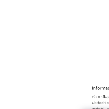
Z
á
p
a
t
Informac
í
Vše o náku
Obchodní 