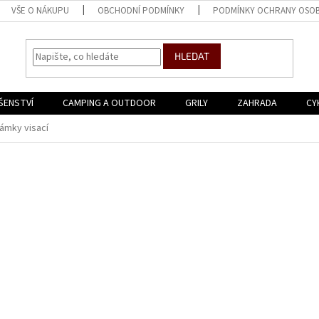
VŠE O NÁKUPU
OBCHODNÍ PODMÍNKY
PODMÍNKY OCHRANY OSOB
HLEDAT
ŠENSTVÍ
CAMPING A OUTDOOR
GRILY
ZAHRADA
CY
ámky visací