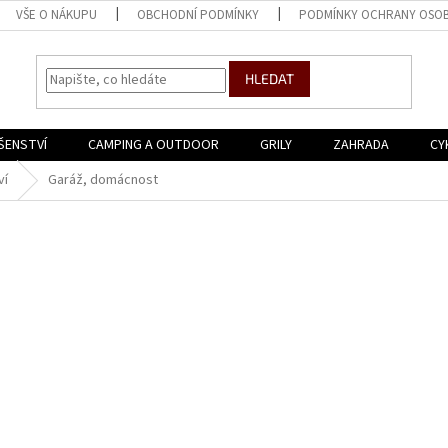
VŠE O NÁKUPU
OBCHODNÍ PODMÍNKY
PODMÍNKY OCHRANY OSOB
HLEDAT
ŠENSTVÍ
CAMPING A OUTDOOR
GRILY
ZAHRADA
CY
ví
Garáž, domácnost