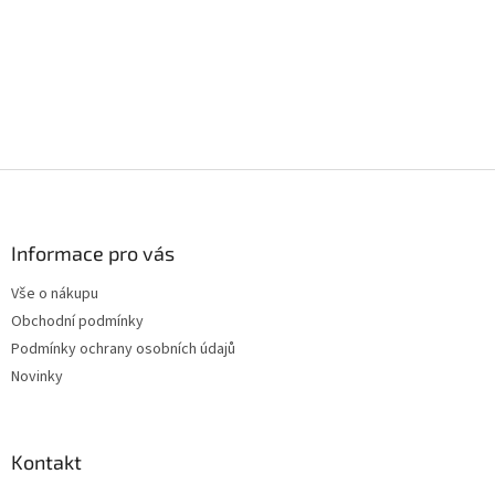
Z
á
p
a
Informace pro vás
t
Vše o nákupu
í
Obchodní podmínky
Podmínky ochrany osobních údajů
Novinky
Kontakt