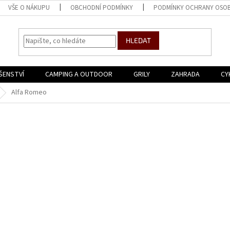
VŠE O NÁKUPU
OBCHODNÍ PODMÍNKY
PODMÍNKY OCHRANY OSOB
HLEDAT
ŠENSTVÍ
CAMPING A OUTDOOR
GRILY
ZAHRADA
CY
Alfa Romeo