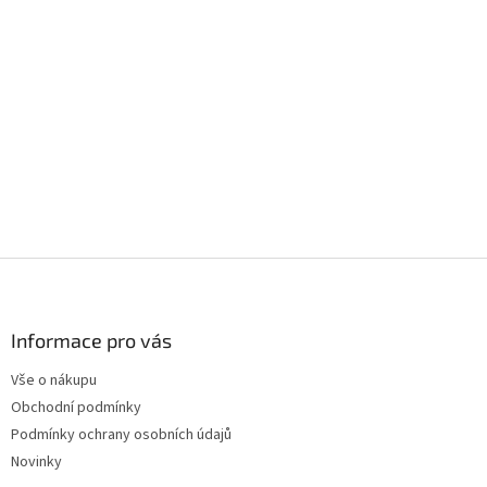
Z
á
p
a
Informace pro vás
t
Vše o nákupu
í
Obchodní podmínky
Podmínky ochrany osobních údajů
Novinky