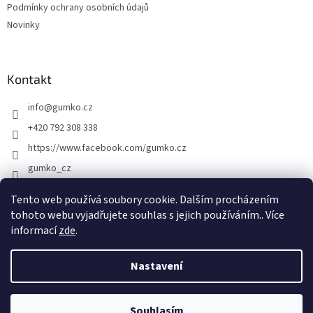
Podmínky ochrany osobních údajů
Novinky
Kontakt
info
@
gumko.cz
+420 792 308 338
https://www.facebook.com/gumko.cz
gumko_cz
Tento web používá soubory cookie. Dalším procházením
tohoto webu vyjadřujete souhlas s jejich používáním.. Více
Vytvořil Shoptet
informací
zde
.
Copyright 2026
Gumko.cz
. Všechna práva vyhrazena.
Upravit
Nastavení
nastavení cookies
Souhlasím