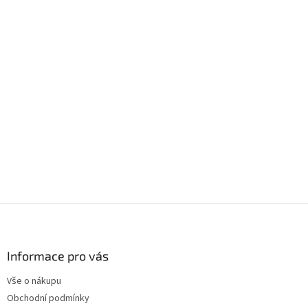
Z
á
p
a
Informace pro vás
t
Vše o nákupu
í
Obchodní podmínky