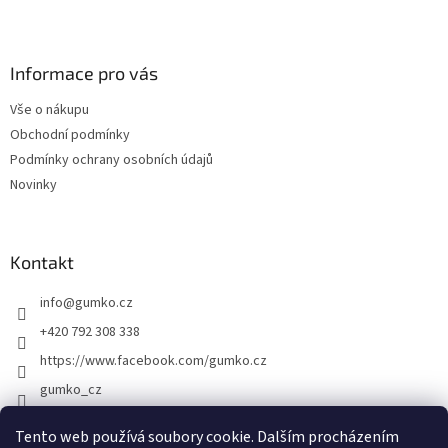
Z
á
p
a
Informace pro vás
t
Vše o nákupu
í
Obchodní podmínky
Podmínky ochrany osobních údajů
Novinky
Kontakt
info
@
gumko.cz
+420 792 308 338
https://www.facebook.com/gumko.cz
gumko_cz
Tento web používá soubory cookie. Dalším procházením