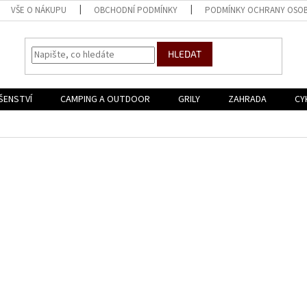
VŠE O NÁKUPU
OBCHODNÍ PODMÍNKY
PODMÍNKY OCHRANY OSOB
HLEDAT
ŠENSTVÍ
CAMPING A OUTDOOR
GRILY
ZAHRADA
CY