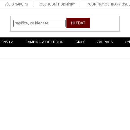
VŠE O NÁKUPU
OBCHODNÍ PODMÍNKY
PODMÍNKY OCHRANY OSOB
HLEDAT
ŠENSTVÍ
CAMPING A OUTDOOR
GRILY
ZAHRADA
CY