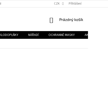
NÍCH ÚDAJŮ
NOVINKY
CZK
Přihlášení
NÁKUPNÍ
Prázdný košík
KOŠÍK
KLODOPLŇKY
NÁŘADÍ
OCHRANNÉ MASKY
AKCE %
D