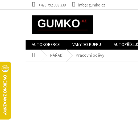
Přejít
+420 792 308 338
info@gumko.cz
na
obsah
AUTOKOBERCE
VANY DO KUFRU
AUTOPŘÍSLU
Domů
NÁŘADÍ
Pracovní oděvy