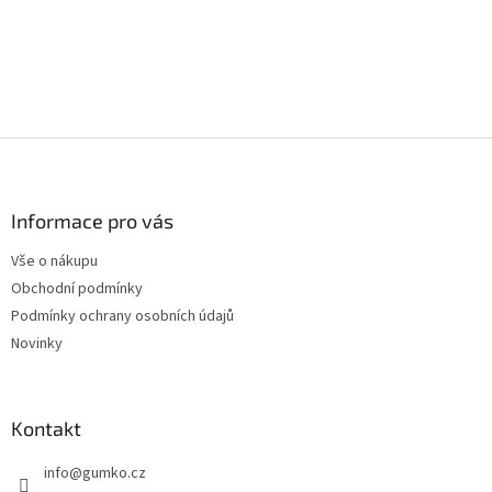
Z
á
p
a
Informace pro vás
t
Vše o nákupu
í
Obchodní podmínky
Podmínky ochrany osobních údajů
Novinky
Kontakt
info
@
gumko.cz