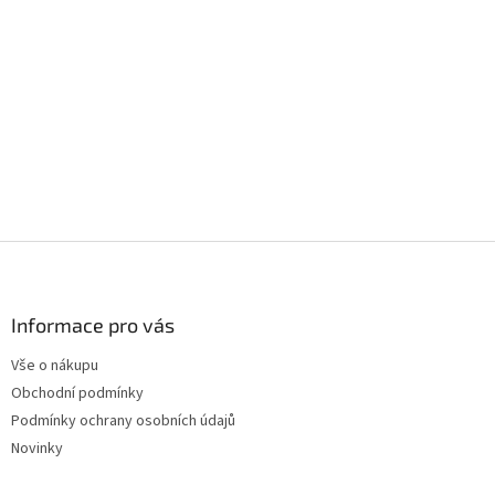
Z
á
p
a
Informace pro vás
t
Vše o nákupu
í
Obchodní podmínky
Podmínky ochrany osobních údajů
Novinky