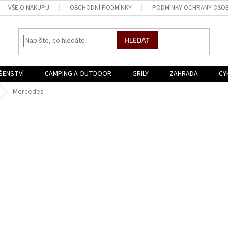
VŠE O NÁKUPU
OBCHODNÍ PODMÍNKY
PODMÍNKY OCHRANY OSOB
HLEDAT
ŠENSTVÍ
CAMPING A OUTDOOR
GRILY
ZAHRADA
CY
Mercedes