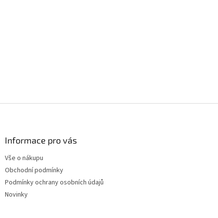
Z
á
p
a
Informace pro vás
t
Vše o nákupu
í
Obchodní podmínky
Podmínky ochrany osobních údajů
Novinky