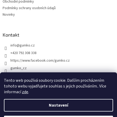
Obchodní podmínky
Podmínky ochrany osobních údajů
Novinky
Kontakt
info
@
gumko.cz
+420 792 308 338
https://www.facebook.com/gumko.cz
gumko_cz
Tento web používá soubory cookie. Dalším procházením
tohoto webu vyjadřujete souhlas s jejich používáním.. Více
Vytvořil Shoptet
informací
zde
.
Copyright 2026
Gumko.cz
. Všechna práva vyhrazena.
Upravit
Nastavení
nastavení cookies