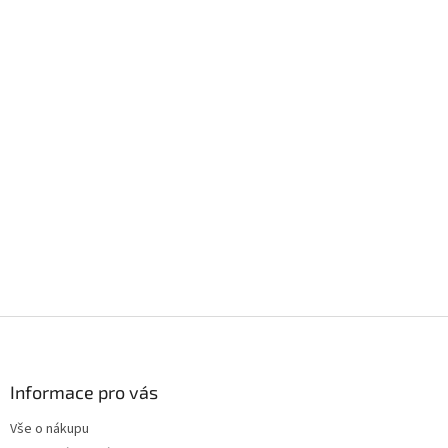
Z
á
p
a
Informace pro vás
t
Vše o nákupu
í