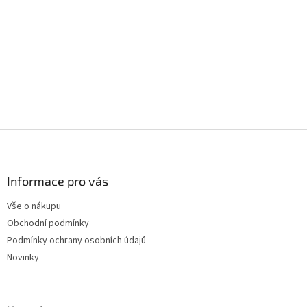
Z
á
p
a
Informace pro vás
t
Vše o nákupu
í
Obchodní podmínky
Podmínky ochrany osobních údajů
Novinky