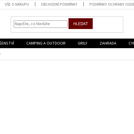
VŠE O NÁKUPU
OBCHODNÍ PODMÍNKY
PODMÍNKY OCHRANY OSOB
HLEDAT
ŠENSTVÍ
CAMPING A OUTDOOR
GRILY
ZAHRADA
CY
G