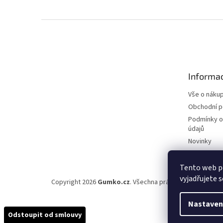
Z
á
p
a
t
Informac
í
Vše o náku
Obchodní 
Podmínky o
údajů
Novinky
Tento web p
vyjadřujete s
Copyright 2026
Gumko.cz
. Všechna práva vyhrazena.
Upr
Nastaven
Odstoupit od smlouvy