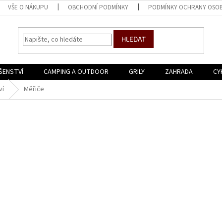
VŠE O NÁKUPU
OBCHODNÍ PODMÍNKY
PODMÍNKY OCHRANY OSOB
HLEDAT
ŠENSTVÍ
CAMPING A OUTDOOR
GRILY
ZAHRADA
CY
ví
Měřiče