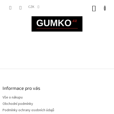
Přejít
na
CZK
NÁKUP
obsah
KOŠÍK
Z
á
p
a
Informace pro vás
t
Vše o nákupu
í
Obchodní podmínky
Podmínky ochrany osobních údajů