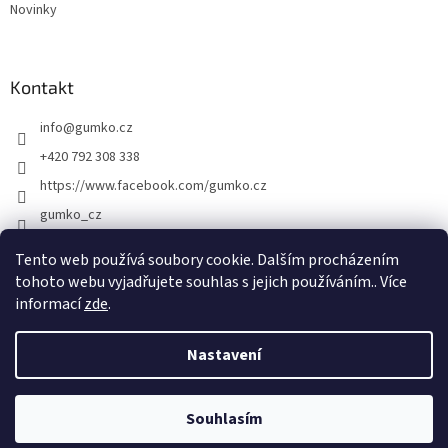
Novinky
Kontakt
info
@
gumko.cz
+420 792 308 338
https://www.facebook.com/gumko.cz
gumko_cz
Tento web používá soubory cookie. Dalším procházením
tohoto webu vyjadřujete souhlas s jejich používáním.. Více
Vytvořil Shoptet
informací
zde
.
Copyright 2026
Gumko.cz
. Všechna práva vyhrazena.
Upravit
Nastavení
nastavení cookies
Souhlasím
Odstoupit od smlouvy