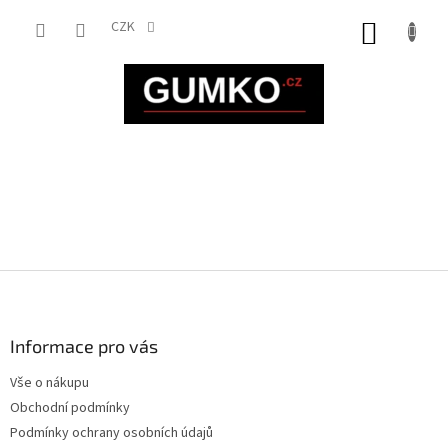
Přejít
na
CZK
NÁKUP
obsah
KOŠÍK
Z
á
p
a
Informace pro vás
t
Vše o nákupu
í
Obchodní podmínky
Podmínky ochrany osobních údajů