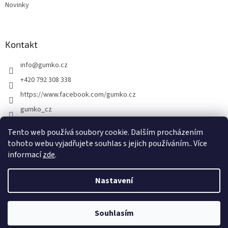
Novinky
Kontakt
info
@
gumko.cz
+420 792 308 338
https://www.facebook.com/gumko.cz
gumko_cz
Tento web používá soubory cookie. Dalším procházením
tohoto webu vyjadřujete souhlas s jejich používáním.. Více
Vytvořil Shoptet
informací
zde
.
Copyright 2026
Gumko.cz
. Všechna práva vyhrazena.
Upravit
Nastavení
nastavení cookies
Souhlasím
Odstoupit od smlouvy