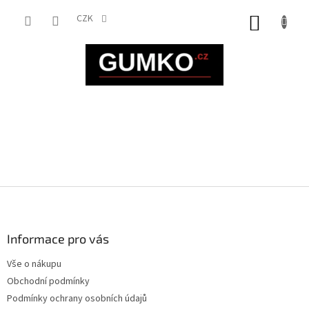
Přejít
na
CZK
NÁKUP
obsah
KOŠÍK
Z
á
p
a
Informace pro vás
t
Vše o nákupu
í
Obchodní podmínky
Podmínky ochrany osobních údajů