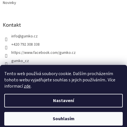
Novinky
Kontakt
info
@
gumko.cz
+420 792 308 338
https://www.facebook.com/gumko.cz
gumko_cz
Tento web používá soubory cookie. Dalším procházením
tohoto webu vyjadřujete souhlas s jejich používáním.. Více
Vytvořil Shoptet
informací
zde
.
Copyright 2026
Gumko.cz
. Všechna práva vyhrazena.
Upravit
Nastavení
nastavení cookies
Souhlasím
Odstoupit od smlouvy