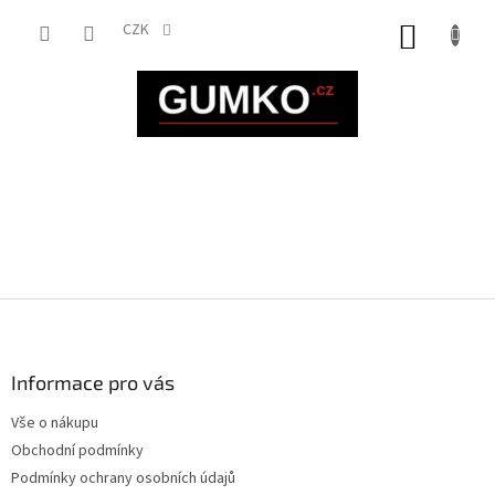
Přejít
na
CZK
NÁKUP
obsah
KOŠÍK
Z
á
p
a
Informace pro vás
t
Vše o nákupu
í
Obchodní podmínky
Podmínky ochrany osobních údajů