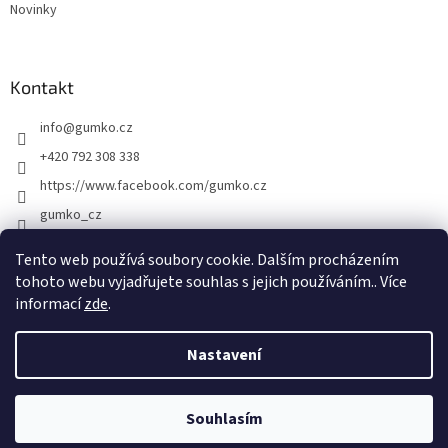
Novinky
Kontakt
info
@
gumko.cz
+420 792 308 338
https://www.facebook.com/gumko.cz
gumko_cz
Tento web používá soubory cookie. Dalším procházením
tohoto webu vyjadřujete souhlas s jejich používáním.. Více
Vytvořil Shoptet
informací
zde
.
Copyright 2026
Gumko.cz
. Všechna práva vyhrazena.
Upravit
Nastavení
nastavení cookies
Souhlasím
Odstoupit od smlouvy