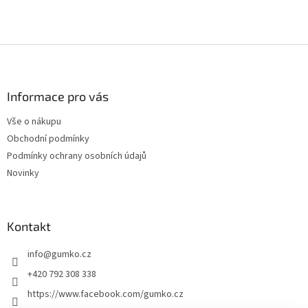
Z
á
p
a
Informace pro vás
t
Vše o nákupu
í
Obchodní podmínky
Podmínky ochrany osobních údajů
Novinky
Kontakt
info
@
gumko.cz
+420 792 308 338
https://www.facebook.com/gumko.cz