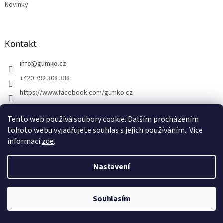
Novinky
Kontakt
info
@
gumko.cz
+420 792 308 338
https://www.facebook.com/gumko.cz
gumko_cz
Tento web používá soubory cookie. Dalším procházením
tohoto webu vyjadřujete souhlas s jejich používáním.. Více
informací
zde
.
Vytvořil Shoptet
Nastavení
Copyright 2026
Gumko.cz
. Všechna práva vyhrazena.
Upravit
nastavení cookies
Souhlasím