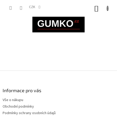
Přejít
na
CZK
NÁKUP
obsah
KOŠÍK
Z
á
p
a
Informace pro vás
t
Vše o nákupu
í
Obchodní podmínky
Podmínky ochrany osobních údajů