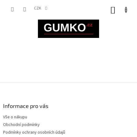
Přejít
na
CZK
NÁKUP
obsah
KOŠÍK
Z
á
p
a
Informace pro vás
t
Vše o nákupu
í
Obchodní podmínky
Podmínky ochrany osobních údajů