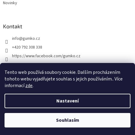
Novinky
Kontakt
info
@
gumko.cz
+420 792 308 338
https://www.facebook.com/gumko.cz
gumko_cz
Tento web používá soubory cookie. Dalším procházením
tohoto webu vyjadřujete souhlas s jejich používáním.. Více
informací
zde
.
Vytvořil Shoptet
Nastavení
Copyright 2026
Gumko.cz
. Všechna práva vyhrazena.
Upravit
nastavení cookies
Souhlasím
Odstoupit od smlouvy