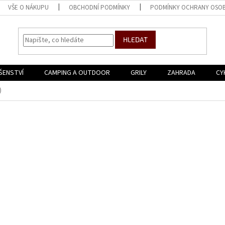
VŠE O NÁKUPU
OBCHODNÍ PODMÍNKY
PODMÍNKY OCHRANY OSOB
HLEDAT
ŠENSTVÍ
CAMPING A OUTDOOR
GRILY
ZAHRADA
CY
)