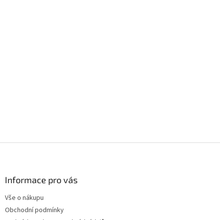
Z
á
p
a
Informace pro vás
t
Vše o nákupu
í
Obchodní podmínky