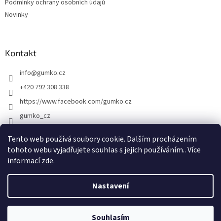
Podmínky ochrany osobních údajů
Novinky
Kontakt
info
@
gumko.cz
+420 792 308 338
https://www.facebook.com/gumko.cz
gumko_cz
Tento web používá soubory cookie. Dalším procházením
tohoto webu vyjadřujete souhlas s jejich používáním.. Více
Vytvořil Shoptet
informací
zde
.
Copyright 2026
Gumko.cz
. Všechna práva vyhrazena.
Upravit
Nastavení
nastavení cookies
Souhlasím