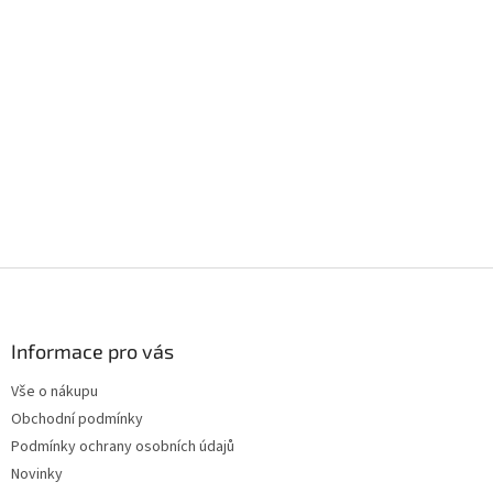
Z
á
p
a
Informace pro vás
t
Vše o nákupu
í
Obchodní podmínky
Podmínky ochrany osobních údajů
Novinky