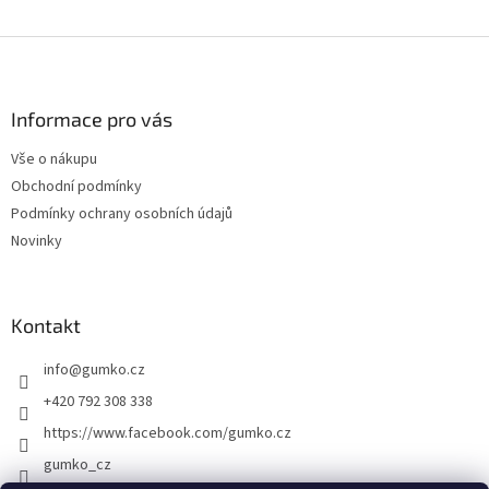
Z
á
p
a
Informace pro vás
t
Vše o nákupu
í
Obchodní podmínky
Podmínky ochrany osobních údajů
Novinky
Kontakt
info
@
gumko.cz
+420 792 308 338
https://www.facebook.com/gumko.cz
gumko_cz