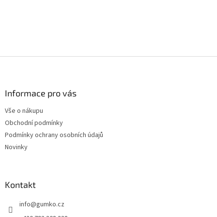
Z
á
p
a
Informace pro vás
t
Vše o nákupu
í
Obchodní podmínky
Podmínky ochrany osobních údajů
Novinky
Kontakt
info
@
gumko.cz