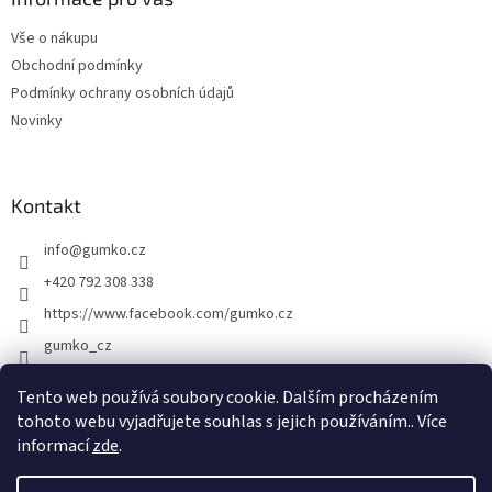
t
Vše o nákupu
í
Obchodní podmínky
Podmínky ochrany osobních údajů
Novinky
Kontakt
info
@
gumko.cz
+420 792 308 338
https://www.facebook.com/gumko.cz
gumko_cz
Tento web používá soubory cookie. Dalším procházením
tohoto webu vyjadřujete souhlas s jejich používáním.. Více
Vytvořil Shoptet
informací
zde
.